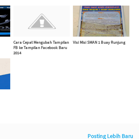
Cara Cepat Mengubah Tampilan
Visi Misi SMAN 1 Buay Runjung
FB ke Tampilan Facebook Baru
2014
Posting Lebih Baru