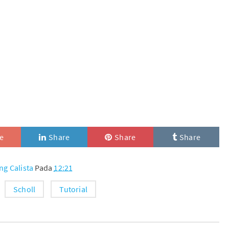
e
Share
Share
Share
ng Calista
Pada
12:21
Scholl
Tutorial