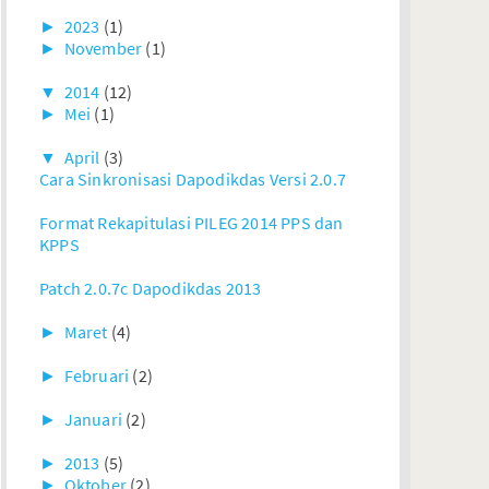
►
2023
(1)
►
November
(1)
▼
2014
(12)
►
Mei
(1)
▼
April
(3)
Cara Sinkronisasi Dapodikdas Versi 2.0.7
Format Rekapitulasi PILEG 2014 PPS dan
KPPS
Patch 2.0.7c Dapodikdas 2013
►
Maret
(4)
►
Februari
(2)
►
Januari
(2)
►
2013
(5)
►
Oktober
(2)