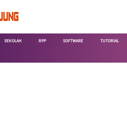
SEKOLAH
RPP
SOFTWARE
TUTORIAL