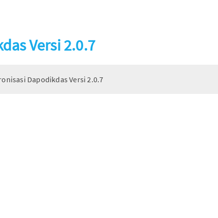
das Versi 2.0.7
ronisasi Dapodikdas Versi 2.0.7