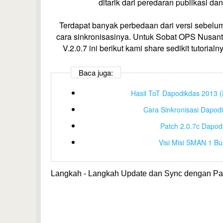
ditarik dari peredaran publikasi d
Terdapat banyak perbedaan dari versi sebelu
cara sinkronisasinya. Untuk Sobat OPS Nusan
V.2.0.7 ini berikut kami share sedikit tutor
Baca juga:
Hasil ToT Dapodikdas 2013 (
Cara Sinkronisasi Dapodi
Patch 2.0.7c Dapod
Visi Misi SMAN 1 B
Langkah - Langkah Update dan Sync dengan Pat