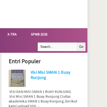
X-TRA
SPMB 2026
Entri Populer
Visi Misi SMAN 1 Buay
Runjung
VISI DAN MISI SMAN 1 BUAY RUNJUNG
Visi Misi SMAN 1 Buay Runjung Civitas
akademika SMAN 1 Buay Runjung, berikut
kami upload VISI ...