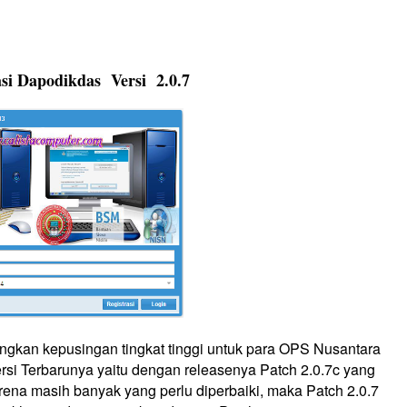
si Dapodikdas Versi 2.0.7
angkan kepusingan tingkat tinggi untuk para OPS Nusantara
ersi Terbarunya yaitu dengan releasenya Patch 2.0.7c yang
rena masih banyak yang perlu diperbaiki, maka Patch 2.0.7